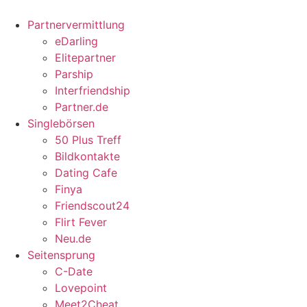
Partnervermittlung
eDarling
Elitepartner
Parship
Interfriendship
Partner.de
Singlebörsen
50 Plus Treff
Bildkontakte
Dating Cafe
Finya
Friendscout24
Flirt Fever
Neu.de
Seitensprung
C-Date
Lovepoint
Meet2Cheat